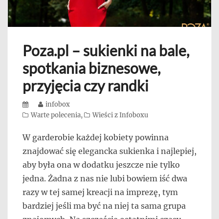
Poza.pl – sukienki na bale,
spotkania biznesowe,
przyjęcia czy randki
Posted
Author
infobox
on
Categories
Warte polecenia
,
Wieści z Infoboxu
W garderobie każdej kobiety powinna
znajdować się elegancka sukienka i najlepiej,
aby była ona w dodatku jeszcze nie tylko
jedna. Żadna z nas nie lubi bowiem iść dwa
razy w tej samej kreacji na imprezę, tym
bardziej jeśli ma być na niej ta sama grupa