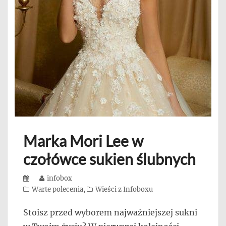
Marka Mori Lee w
czołówce sukien ślubnych
Posted
Author
infobox
on
Categories
Warte polecenia
,
Wieści z Infoboxu
Stoisz przed wyborem najważniejszej sukni