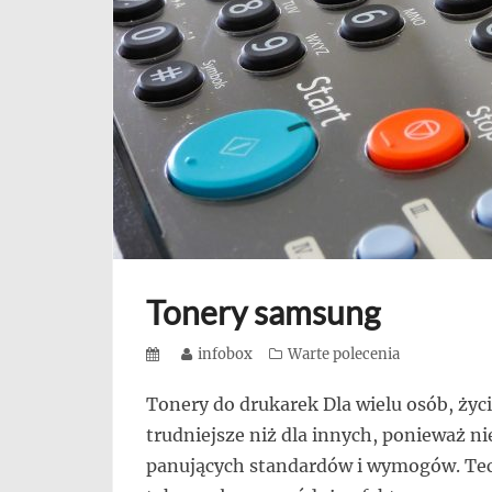
się,
uczą
innych
przedsiębiorczości
Tonery samsung
Posted
Author
infobox
Categories
Warte polecenia
on
Tonery do drukarek Dla wielu osób, życ
trudniejsze niż dla innych, ponieważ n
panujących standardów i wymogów. Tech