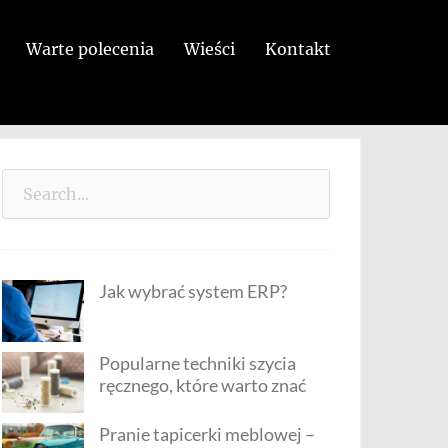
Warte polecenia
Wieści
Kontakt
Search
for:
Jak wybrać system ERP?
Popularne techniki szycia
ręcznego, które warto znać
Pranie tapicerki meblowej –