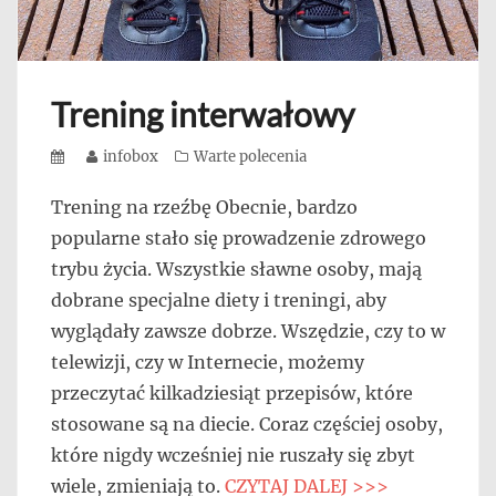
Trening interwałowy
Posted
Author
infobox
Categories
Warte polecenia
on
Trening na rzeźbę Obecnie, bardzo
popularne stało się prowadzenie zdrowego
trybu życia. Wszystkie sławne osoby, mają
dobrane specjalne diety i treningi, aby
wyglądały zawsze dobrze. Wszędzie, czy to w
telewizji, czy w Internecie, możemy
przeczytać kilkadziesiąt przepisów, które
stosowane są na diecie. Coraz częściej osoby,
które nigdy wcześniej nie ruszały się zbyt
wiele, zmieniają to.
CZYTAJ DALEJ >>>