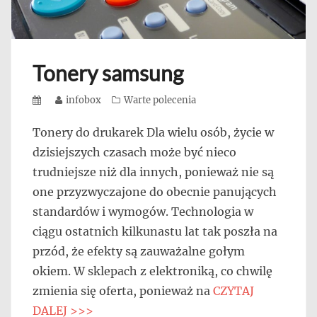
Tonery samsung
Posted
Author
infobox
Categories
Warte polecenia
on
Tonery do drukarek Dla wielu osób, życie w
dzisiejszych czasach może być nieco
trudniejsze niż dla innych, ponieważ nie są
one przyzwyczajone do obecnie panujących
standardów i wymogów. Technologia w
ciągu ostatnich kilkunastu lat tak poszła na
przód, że efekty są zauważalne gołym
okiem. W sklepach z elektroniką, co chwilę
zmienia się oferta, ponieważ na
CZYTAJ
DALEJ >>>