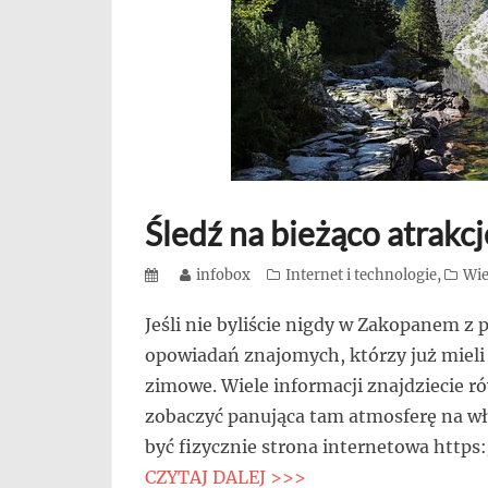
się,
uczą
innych
przedsiębiorczości
Śledź na bieżąco atrakc
Posted
Author
infobox
Categories
Internet i technologie
,
Wie
on
Jeśli nie byliście nigdy w Zakopanem z 
opowiadań znajomych, którzy już mieli 
zimowe. Wiele informacji znajdziecie ró
zobaczyć panująca tam atmosferę na wł
być fizycznie strona internetowa http
CZYTAJ DALEJ >>>