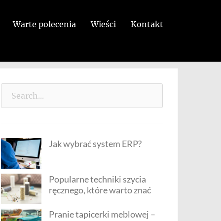
Warte polecenia
Wieści
Kontakt
Search
for:
Jak wybrać system ERP?
Popularne techniki szycia
ręcznego, które warto znać
Pranie tapicerki meblowej –