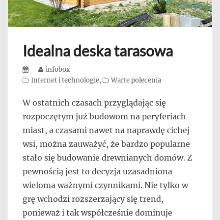
Idealna deska tarasowa
Posted
Author
infobox
on
Categories
Internet i technologie
,
Warte polecenia
W ostatnich czasach przyglądając się
rozpoczętym już budowom na peryferiach
miast, a czasami nawet na naprawdę cichej
wsi, można zauważyć, że bardzo popularne
stało się budowanie drewnianych domów. Z
pewnością jest to decyzja uzasadniona
wieloma ważnymi czynnikami. Nie tylko w
grę wchodzi rozszerzający się trend,
ponieważ i tak współcześnie dominuje