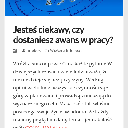
Jesteś ciekawy, czy
dostaniesz awans w pracy?
Posted
Author
infobox
Categories
Wieści z Infoboxu
on
Wróżka sms odpowie Ci na każde pytanie W
dzisiejszych czasach wiele ludzi uważa, że
nic nie dzieje się bez przyczyny. Według
opinii wielu ludzi wszystkie czynności są z
góry zaplanowane i prowadzą zmieszają do
wyznaczonego celu. Masa osób tak właśnie
postrzega swoje życie. Wiadomo, że każdy
ma inny pogląd na dany temat, jednak ilość
osób
CZYTAJ DALEJ >>>