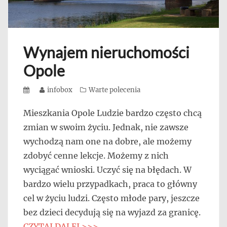
Wynajem nieruchomości
Opole
Posted
Author
infobox
Categories
Warte polecenia
on
Mieszkania Opole Ludzie bardzo często chcą
zmian w swoim życiu. Jednak, nie zawsze
wychodzą nam one na dobre, ale możemy
zdobyć cenne lekcje. Możemy z nich
wyciągać wnioski. Uczyć się na błędach. W
bardzo wielu przypadkach, praca to główny
cel w życiu ludzi. Często młode pary, jeszcze
bez dzieci decydują się na wyjazd za granicę.
CZYTAJ DALEJ >>>