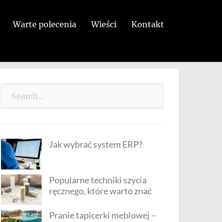
Warte polecenia
Wieści
Kontakt
Search
for:
Jak wybrać system ERP?
Popularne techniki szycia
ręcznego, które warto znać
Pranie tapicerki meblowej –