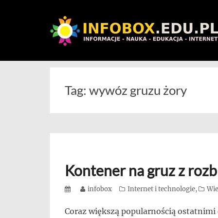
WITAMY
W
Skip
INFOBOX
to
/
content
Tag:
wywóz gruzu żory
STANDARD
INFORMACYJNY
STRON
Na
blogu
Kontener na gruz z rozb
przedstawiamy
przedsiębiorców,
Posted
Author
infobox
Categories
Internet i technologie
,
Wie
on
którzy
Coraz większą popularnością ostatnimi
rozwijając