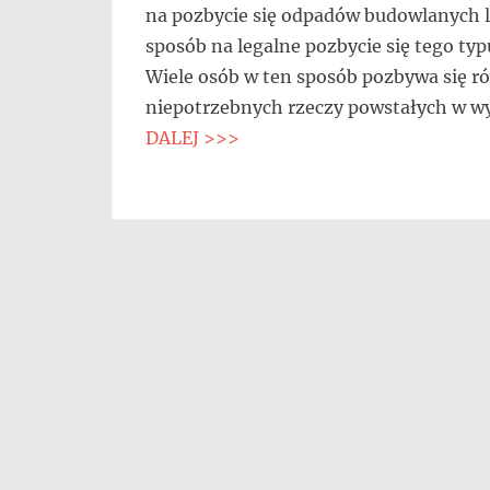
na pozbycie się odpadów budowlanych lu
się,
uczą
sposób na legalne pozbycie się tego ty
innych
Wiele osób w ten sposób pozbywa się ró
przedsiębiorczości
niepotrzebnych rzeczy powstałych w w
DALEJ >>>