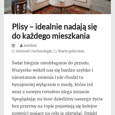
Plisy – idealnie nadają się
do każdego mieszkania
Posted
Author
infobox
on
Categories
Internet i technologie
,
Warte polecenia
Świat biegnie nieubłaganie do przodu.
Wszystko wokół nas się bardzo szybko i
nieustannie zmienia i nie chodzi tu
bynajmniej wyłącznie o modę, która też
wraz z nowym trendem ulega zmianie.
Spoglądając na inne dziedziny naszego życia
bez przerwy na topie pojawiają się kolejne
nowości mające na celu je ułatwiać. Dzięki