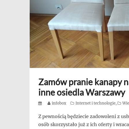
się,
uczą
innych
przedsiębiorczości
Zamów pranie kanapy n
inne osiedla Warszawy
Posted
Author
infobox
Categories
Internet i technologie
,
Wie
on
Z pewnością będziecie zadowoleni z usłu
osób skorzystało już z ich oferty i wrac