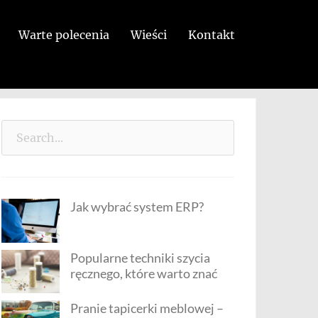
Warte polecenia
Wieści
Kontakt
Search
for:
Jak wybrać system ERP?
Popularne techniki szycia
ręcznego, które warto znać
Pranie tapicerki meblowej –