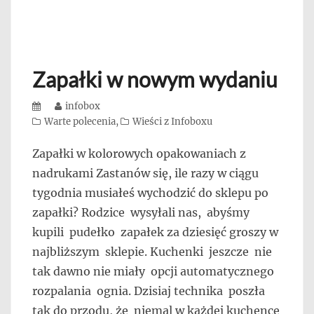
Zapałki w nowym wydaniu
Posted
Author
infobox
on
Categories
Warte polecenia
,
Wieści z Infoboxu
Zapałki w kolorowych opakowaniach z
nadrukami Zastanów się, ile razy w ciągu
tygodnia musiałeś wychodzić do sklepu po
zapałki? Rodzice wysyłali nas, abyśmy
kupili pudełko zapałek za dziesięć groszy w
najbliższym sklepie. Kuchenki jeszcze nie
tak dawno nie miały opcji automatycznego
rozpalania ognia. Dzisiaj technika poszła
tak do przodu, że niemal w każdej kuchence