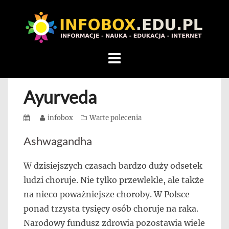
WITAMY
W
INFOBOX
/
Skip
STANDARD
to
INFORMACYJNY
content
Ayurveda
STRON
Na
Posted
Author
infobox
Categories
Warte polecenia
blogu
on
przedstawiamy
Ashwagandha
przedsiębiorców,
którzy
W dzisiejszych czasach bardzo duży odsetek
rozwijając
ludzi choruje. Nie tylko przewlekle, ale także
się,
na nieco poważniejsze choroby. W Polsce
uczą
ponad trzysta tysięcy osób choruje na raka.
innych
Narodowy fundusz zdrowia pozostawia wiele
przedsiębiorczości