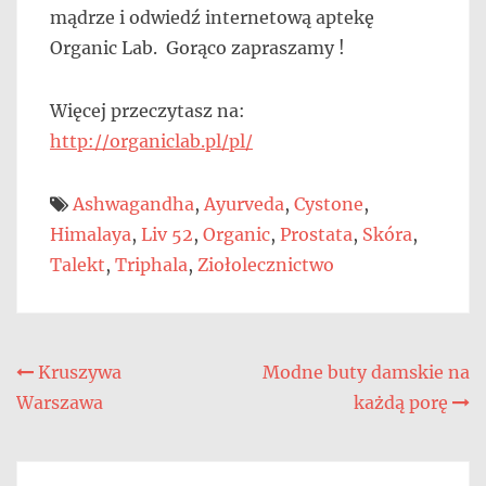
mądrze i odwiedź internetową aptekę
Organic Lab. Gorąco zapraszamy !
Więcej przeczytasz na:
http://organiclab.pl/pl/
Ashwagandha
,
Ayurveda
,
Cystone
,
Himalaya
,
Liv 52
,
Organic
,
Prostata
,
Skóra
,
Talekt
,
Triphala
,
Ziołolecznictwo
Nawigacja
Kruszywa
Modne buty damskie na
Warszawa
każdą porę
wpisu