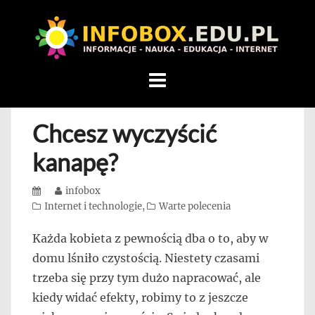
WITAMY
W
INFOBOX
/
Skip
STANDARD
to
INFORMACYJNY
content
Chcesz wyczyścić
STRON
Na
kanapę?
blogu
przedstawiamy
Posted
Author
infobox
przedsiębiorców,
on
Categories
Internet i technologie
,
Warte polecenia
którzy
Każda kobieta z pewnością dba o to, aby w
rozwijając
domu lśniło czystością. Niestety czasami
się,
uczą
trzeba się przy tym dużo napracować, ale
innych
kiedy widać efekty, robimy to z jeszcze
przedsiębiorczości