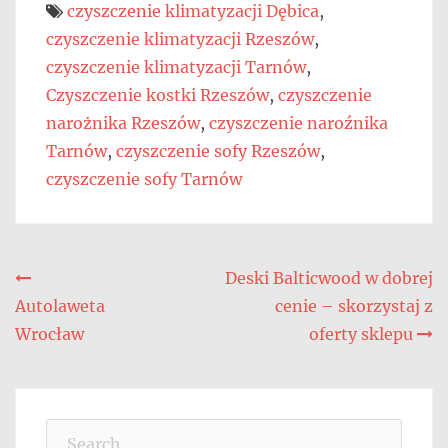
czyszczenie klimatyzacji Dębica
,
czyszczenie klimatyzacji Rzeszów
,
czyszczenie klimatyzacji Tarnów
,
Czyszczenie kostki Rzeszów
,
czyszczenie
narożnika Rzeszów
,
czyszczenie naroźnika
Tarnów
,
czyszczenie sofy Rzeszów
,
czyszczenie sofy Tarnów
Nawigacja
Deski Balticwood w dobrej
Autolaweta
cenie – skorzystaj z
wpisu
Wrocław
oferty sklepu
Search