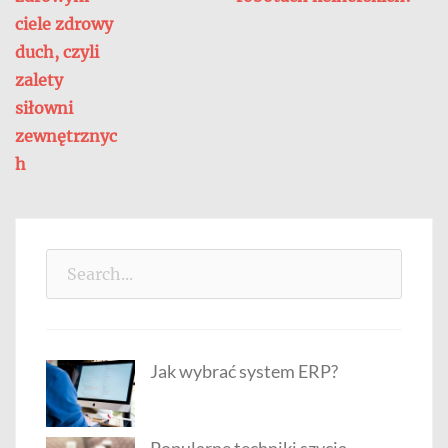
wpisu
ciele zdrowy
duch, czyli
zalety
siłowni
zewnętrznyc
h
Search
for:
Jak wybrać system ERP?
Popularne techniki szycia