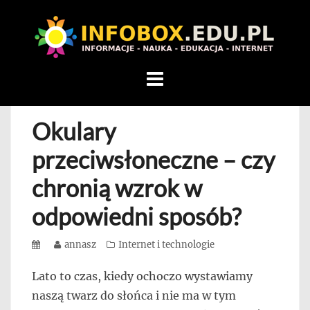
WITAMY
W
INFOBOX
/
Skip
STANDARD
to
INFORMACYJNY
content
Okulary
STRON
Na
przeciwsłoneczne – czy
blogu
chronią wzrok w
przedstawiamy
przedsiębiorców,
odpowiedni sposób?
którzy
rozwijając
Posted
Author
annasz
Categories
Internet i technologie
się,
on
uczą
Lato to czas, kiedy ochoczo wystawiamy
innych
naszą twarz do słońca i nie ma w tym
przedsiębiorczości