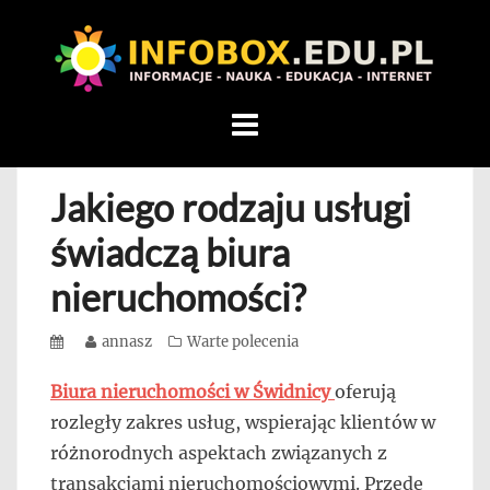
WITAMY
W
INFOBOX
/
Skip
STANDARD
to
INFORMACYJNY
content
Jakiego rodzaju usługi
STRON
Na
świadczą biura
blogu
nieruchomości?
przedstawiamy
przedsiębiorców,
Posted
Author
annasz
Categories
Warte polecenia
którzy
on
rozwijając
Biura nieruchomości w Świdnicy
oferują
się,
rozległy zakres usług, wspierając klientów w
uczą
różnorodnych aspektach związanych z
innych
transakcjami nieruchomościowymi. Przede
przedsiębiorczości