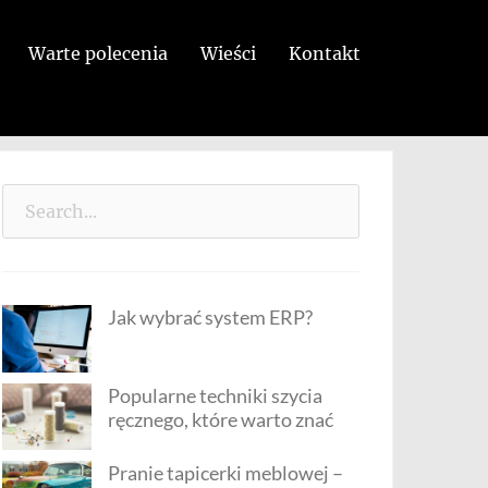
Warte polecenia
Wieści
Kontakt
Search
for:
Jak wybrać system ERP?
Popularne techniki szycia
ręcznego, które warto znać
Pranie tapicerki meblowej –