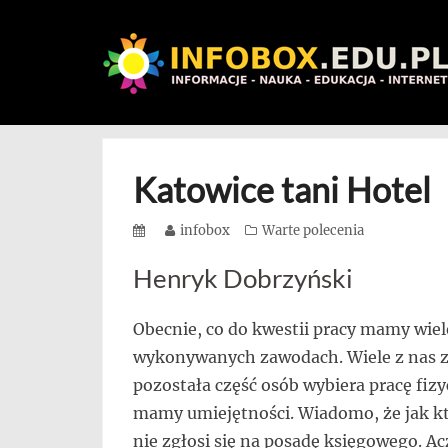
WITAMY
W
Skip
INFOBOX
to
/
content
Katowice tani Hotel
STANDARD
INFORMACYJNY
Posted
Author
infobox
Categories
Warte polecenia
on
STRON
Henryk Dobrzyński
Na
Obecnie, co do kwestii pracy mamy wiel
blogu
wykonywanych zawodach. Wiele z nas za
przedstawiamy
pozostała część osób wybiera pracę fizy
przedsiębiorców,
którzy
mamy umiejętności. Wiadomo, że jak kto
rozwijając
nie zgłosi się na posadę księgowego. Ac