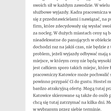
się,
swoich sił w każdym zawodzie. W wielu 
uczą
służbowe wyjazdy. Kadra pracownicza wy
innych
się z przedstawicielami i nawiązać, na 
przedsiębiorczości
firm, które zdecydowały się wysłać swo
za nocleg. W dużych miastach ceny są 
nieadekwatne do panujących w obiekcie 
dochodzi raz na jakiś czas, nie będzie 
problem, jeżeli wyjazdy odbywać mają si
miejsce, w którym ceny nie będą wysoki
jest całkiem sporo takich miejsc, które 
pracowniczy Katowice może pochwalić 
powinno przypaść Ci do gustu. Hostel
bardzo atrakcyjną ofertę. Mogą tutaj p
Katowice skierowane są także do osób p
chcą się tutaj zatrzymać na kilka dni. 
w wybranym przez siebie terminie.