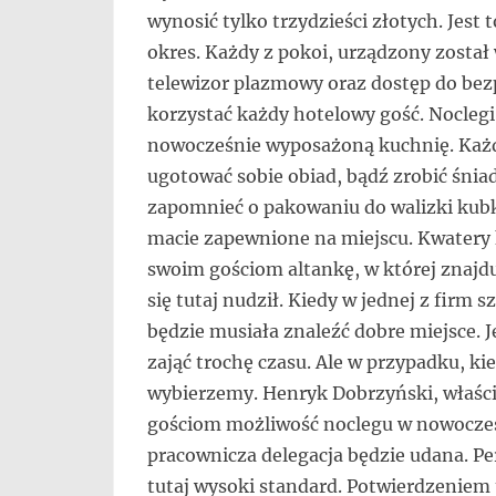
wynosić tylko trzydzieści złotych. Jest 
okres. Każdy z pokoi, urządzony został
telewizor plazmowy oraz dostęp do bez
korzystać każdy hotelowy gość. Noclegi
nowocześnie wyposażoną kuchnię. Każdy
ugotować sobie obiad, bądź zrobić śniad
zapomnieć o pakowaniu do walizki kubk
macie zapewnione na miejscu. Kwatery 
swoim gościom altankę, w której znajduj
się tutaj nudził. Kiedy w jednej z firm
będzie musiała znaleźć dobre miejsce. 
zająć trochę czasu. Ale w przypadku, ki
wybierzemy. Henryk Dobrzyński, właścic
gościom możliwość noclegu w nowoczes
pracownicza delegacja będzie udana. Pe
tutaj wysoki standard. Potwierdzenie