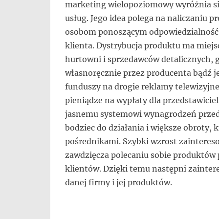
marketing wielopoziomowy wyróżnia 
się,
usług. Jego idea polega na naliczaniu 
uczą
innych
osobom ponoszącym odpowiedzialność 
przedsiębiorczości
klienta. Dystrybucja produktu ma miejsc
hurtowni i sprzedawców detalicznych, 
własnoręcznie przez producenta bądź je
funduszy na drogie reklamy telewizyjne
pieniądze na wypłaty dla przedstawicie
jasnemu systemowi wynagrodzeń przedst
bodziec do działania i większe obroty, 
pośrednikami. Szybki wzrost zaintere
zawdzięcza polecaniu sobie produktów
klientów. Dzięki temu następni zainter
danej firmy i jej produktów.