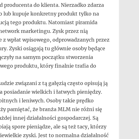
 producenta do klienta. Nierzadko zdarza
ło lub kupuje konkretny produkt tylko na
bucją tego produktu. Natomiast piramida
network marketingu. Zysk przez nią
le z wpłat wpisowego, odprowadzanych przez
ry. Zyski osiągają tu głównie osoby będące
dołączyły na samym początku stworzenia
wego produktu, który finalnie trafia do
zie związani z tą gałęzią często opisują ją
 posiadanie wielkich i łatwych pieniędzy.
bitnych i leniwych. Osoby takie prędko
eży pamiętać, że branża MLM nie różni się
dej innej działalności gospodarczej. Są
iają spore pieniądze, ale są też tacy, którzy
ewielkie zyski. Jest to normalna działalność