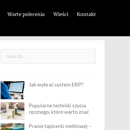
Warte polecenia
Wieści
Kontakt
Search
for:
Jak wybrać system ERP?
Popularne techniki szycia
ręcznego, które warto znać
Pranie tapicerki meblowej –