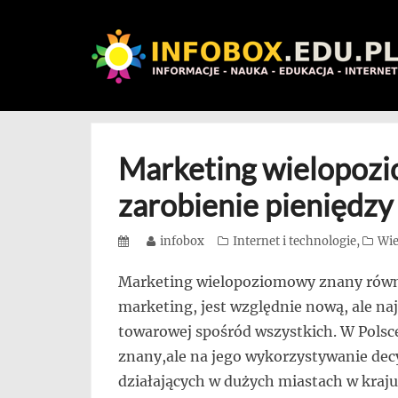
WITAMY
W
Skip
INFOBOX
to
/
content
Marketing wielopozi
STANDARD
zarobienie pieniędzy
INFORMACYJNY
STRON
Posted
Author
infobox
Categories
Internet i technologie
,
Wie
on
Na
Marketing wielopoziomowy znany równi
blogu
marketing, jest względnie nową, ale na
przedstawiamy
towarowej spośród wszystkich. W Polsc
przedsiębiorców,
znany,ale na jego wykorzystywanie decy
którzy
działających w dużych miastach w kra
rozwijając