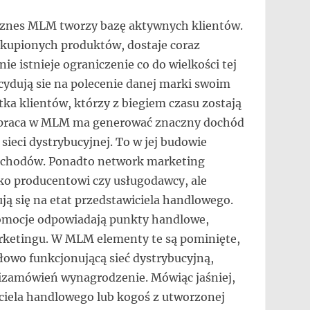
iznes MLM tworzy bazę aktywnych klientów.
akupionych produktów, dostaje coraz
nie istnieje ograniczenie co do wielkości tej
ecydują sie na polecenie danej marki swoim
tka klientów, którzy z biegiem czasu zostają
i praca w MLM ma generować znaczny dochód
sieci dystrybucyjnej. To w jej budowie
dochodów. Ponadto network marketing
lko producentowi czy usługodawcy, ale
ą się na etat przedstawiciela handlowego.
romocje odpowiadają punkty handlowe,
arketingu. W MLM elementy te są pominięte,
dłowo funkcjonującą sieć dystrybucyjną,
izamówień wynagrodzenie. Mówiąc jaśniej,
iciela handlowego lub kogoś z utworzonej