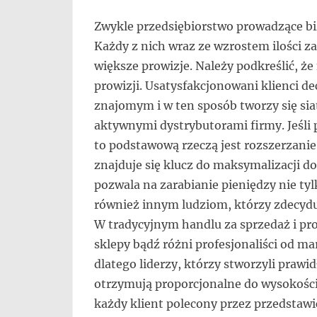
Zwykle przedsiębiorstwo prowadzące b
Każdy z nich wraz ze wzrostem ilości z
większe prowizje. Należy podkreślić, że 
prowizji. Usatysfakcjonowani klienci d
znajomym i w ten sposób tworzy się sia
aktywnymi dystrybutorami firmy. Jeśl
to podstawową rzeczą jest rozszerzanie 
znajduje się klucz do maksymalizacji 
pozwala na zarabianie pieniędzy nie ty
również innym ludziom, którzy zdecyduj
W tradycyjnym handlu za sprzedaż i p
sklepy bądź różni profesjonaliści od m
dlatego liderzy, którzy stworzyli prawi
otrzymują proporcjonalne do wysokośc
każdy klient polecony przez przedstaw