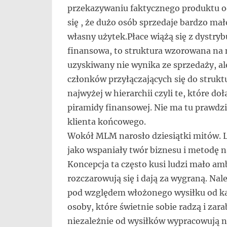
przekazywaniu faktycznego produktu od
się , że dużo osób sprzedaje bardzo ma
własny użytek.Płace wiążą się z dystry
finansowa, to struktura wzorowana na 
uzyskiwany nie wynika ze sprzedaży, a
członków przyłączających się do struktu
najwyżej w hierarchii czyli te, które 
piramidy finansowej. Nie ma tu prawdzi
klienta końcowego.
Wokół MLM narosło dziesiątki mitów. Lud
jako wspaniały twór biznesu i metodę na
Koncepcja ta często kusi ludzi mało am
rozczarowują się i dają za wygraną. Nal
pod względem włożonego wysiłku od każ
osoby, które świetnie sobie radzą i zarab
niezależnie od wysiłków wypracowują ni