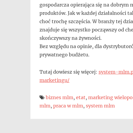
gospodarcza opierająca się na dobrym
produktów. Jak w każdej działalności tak
choć trochę szczęścia. W branży tej dzia
znajduje się wszystko począwszy od ch
skończywszy na żywności.
Bez względu na opinie, dla dystrybutoró
prywatnego budżetu.
Tutaj dowiesz się więcej:
system-mlm.p
marketingu/
biznes mlm
,
etat
,
marketing wielop
mlm
,
praca w mlm
,
system mlm