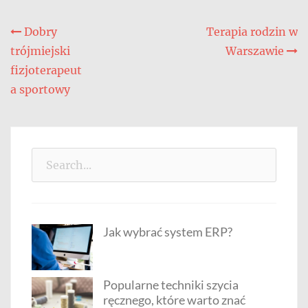
Nawigacja
Dobry
Terapia rodzin w
trójmiejski
Warszawie
wpisu
fizjoterapeut
a sportowy
Search
for:
Jak wybrać system ERP?
Popularne techniki szycia
ręcznego, które warto znać