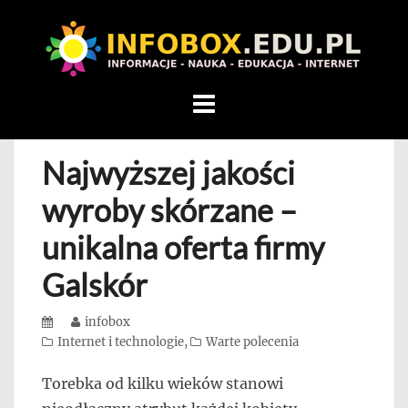
WITAMY
W
INFOBOX
/
Skip
STANDARD
to
INFORMACYJNY
content
Najwyższej jakości
STRON
Na
wyroby skórzane –
blogu
unikalna oferta firmy
przedstawiamy
przedsiębiorców,
Galskór
którzy
rozwijając
Posted
Author
infobox
się,
on
Categories
Internet i technologie
,
Warte polecenia
uczą
innych
Torebka od kilku wieków stanowi
przedsiębiorczości