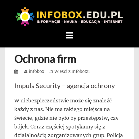
WITAMY
W
INFOBOX
/
Skip
STANDARD
to
INFORMACYJNY
content
Ochrona firm
STRON
Na
Posted
Author
infobox
Categories
Wieści z Infoboxu
blogu
on
przedstawiamy
Impuls Security – agencja ochrony
przedsiębiorców,
którzy
W niebezpieczeństwie może się znaleźć
rozwijając
każdy z nas. Nie ma takiego miejsca na
się,
świecie, gdzie nie było by przestępstw, czy
uczą
bójek. Coraz częściej spotykamy się z
innych
działalnością zorganizowanych grup. Policja
przedsiębiorczości