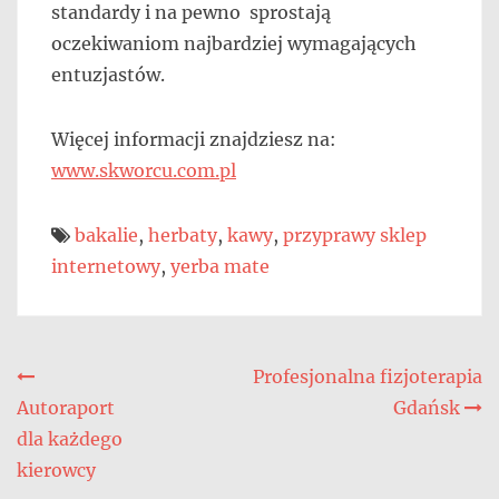
standardy i na pewno sprostają
oczekiwaniom najbardziej wymagających
entuzjastów.
Więcej informacji znajdziesz na:
www.skworcu.com.pl
bakalie
,
herbaty
,
kawy
,
przyprawy sklep
internetowy
,
yerba mate
Nawigacja
Profesjonalna fizjoterapia
Autoraport
Gdańsk
wpisu
dla każdego
kierowcy