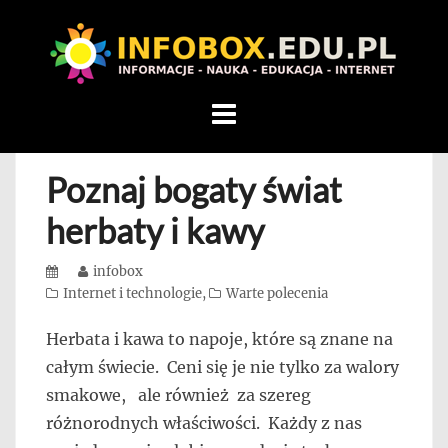
WITAMY
W
INFOBOX
/
Skip
STANDARD
to
INFORMACYJNY
content
Poznaj bogaty świat
STRON
Na
herbaty i kawy
blogu
przedstawiamy
Posted
Author
infobox
przedsiębiorców,
on
Categories
Internet i technologie
,
Warte polecenia
którzy
Herbata i kawa to napoje, które są znane na
rozwijając
całym świecie. Ceni się je nie tylko za walory
się,
uczą
smakowe, ale również za szereg
innych
różnorodnych właściwości. Każdy z nas
przedsiębiorczości