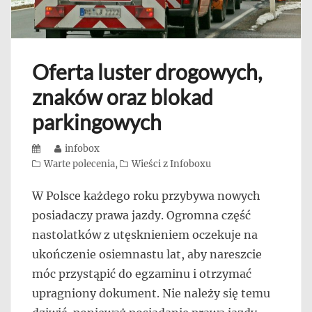
Oferta luster drogowych,
znaków oraz blokad
parkingowych
Posted
Author
infobox
on
Categories
Warte polecenia
,
Wieści z Infoboxu
W Polsce każdego roku przybywa nowych
posiadaczy prawa jazdy. Ogromna część
nastolatków z utęsknieniem oczekuje na
ukończenie osiemnastu lat, aby nareszcie
móc przystąpić do egzaminu i otrzymać
upragniony dokument. Nie należy się temu