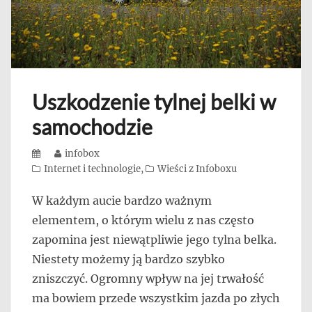
Uszkodzenie tylnej belki w
samochodzie
Posted
Author
infobox
on
Categories
Internet i technologie
,
Wieści z Infoboxu
W każdym aucie bardzo ważnym
elementem, o którym wielu z nas często
zapomina jest niewątpliwie jego tylna belka.
Niestety możemy ją bardzo szybko
zniszczyć. Ogromny wpływ na jej trwałość
ma bowiem przede wszystkim jazda po złych