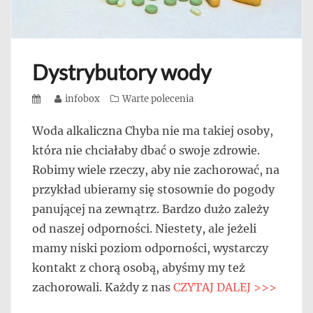
Dystrybutory wody
Posted
Author
infobox
Categories
Warte polecenia
on
Woda alkaliczna Chyba nie ma takiej osoby,
która nie chciałaby dbać o swoje zdrowie.
Robimy wiele rzeczy, aby nie zachorować, na
przykład ubieramy się stosownie do pogody
panującej na zewnątrz. Bardzo dużo zależy
od naszej odporności. Niestety, ale jeżeli
mamy niski poziom odporności, wystarczy
kontakt z chorą osobą, abyśmy my też
zachorowali. Każdy z nas
CZYTAJ DALEJ >>>