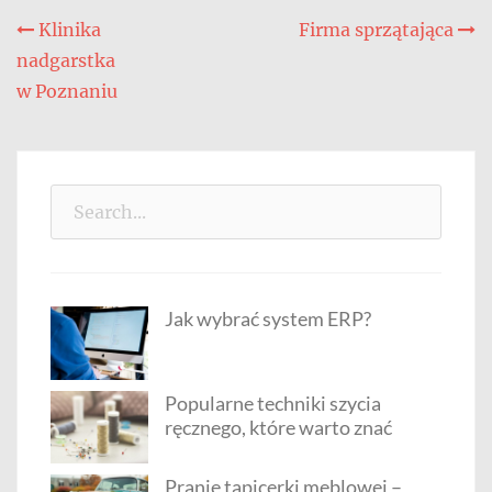
Nawigacja
Klinika
Firma sprzątająca
nadgarstka
wpisu
w Poznaniu
Search
for:
Jak wybrać system ERP?
Popularne techniki szycia
ręcznego, które warto znać
Pranie tapicerki meblowej –