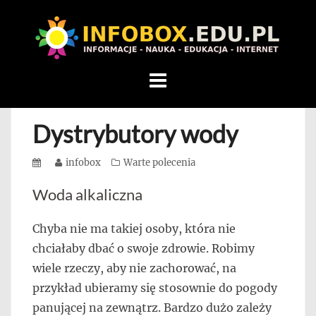
WITAMY
W
INFOBOX
/
Skip
STANDARD
to
INFORMACYJNY
content
Dystrybutory wody
STRON
Na
Posted
Author
infobox
Categories
Warte polecenia
blogu
on
przedstawiamy
Woda alkaliczna
przedsiębiorców,
którzy
Chyba nie ma takiej osoby, która nie
rozwijając
chciałaby dbać o swoje zdrowie. Robimy
się,
wiele rzeczy, aby nie zachorować, na
uczą
przykład ubieramy się stosownie do pogody
innych
panującej na zewnątrz. Bardzo dużo zależy
przedsiębiorczości