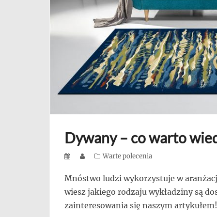
się,
uczą
innych
przedsiębiorczości
Dywany – co warto wie
Posted
Author
Categories
Warte polecenia
on
Mnóstwo ludzi wykorzystuje w aranżacj
wiesz jakiego rodzaju wykładziny są d
zainteresowania się naszym artykułem