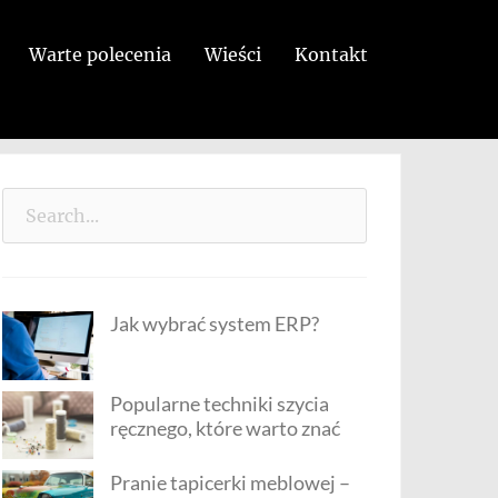
Warte polecenia
Wieści
Kontakt
Search
for:
Jak wybrać system ERP?
Popularne techniki szycia
ręcznego, które warto znać
Pranie tapicerki meblowej –