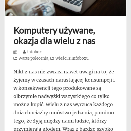
Komputery używane,
okazja dla wielu z nas
Posted
Author
infobox
on
Categories
Warte polecenia
,
Wieści z Infoboxu
Nikt z nas nie zwraca nawet uwagi na to, że
żyjemy w czasach narastającej konsumpcji i
w konsekwencji tego produkowane są
olbrzymie nadwyżki wszystkiego co tylko
można kupić. Wielu z nas wyrzuca każdego
dnia chociażby mnóstwo jedzenia, pomimo
tego, że żyją między nami ludzie, którzy
przymierają głodem. Wraz z bardzo szybko