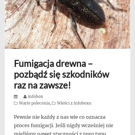
Fumigacja drewna –
pozbądź się szkodników
raz na zawsze!
Posted
Author
infobox
on
Categories
Warte polecenia
,
Wieści z Infoboxu
Pewnie nie każdy z nas wie co oznacza
proces fumigacji. Jeśli nigdy wcześniej nie
mieliśmy nawet styczności z tego typu