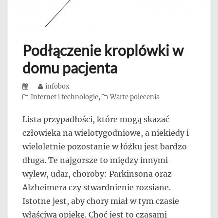
Podłączenie kroplówki w
domu pacjenta
Posted
Author
infobox
on
Categories
Internet i technologie
,
Warte polecenia
Lista przypadłości, które mogą skazać
człowieka na wielotygodniowe, a niekiedy i
wieloletnie pozostanie w łóżku jest bardzo
długa. Te najgorsze to między innymi
wylew, udar, choroby: Parkinsona oraz
Alzheimera czy stwardnienie rozsiane.
Istotne jest, aby chory miał w tym czasie
właściwą opiekę. Choć jest to czasami