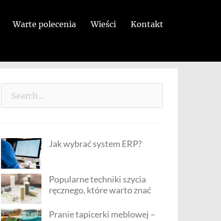
Warte polecenia
Wieści
Kontakt
Search
for:
Jak wybrać system ERP?
Popularne techniki szycia
ręcznego, które warto znać
Pranie tapicerki meblowej –