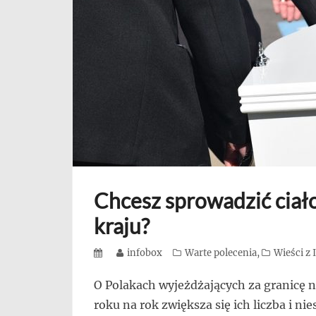
się,
uczą
innych
przedsiębiorczości
Chcesz sprowadzić ciało
kraju?
Posted
Author
infobox
Categories
Warte polecenia
,
Wieści z
on
O Polakach wyjeżdżających za granicę n
roku na rok zwiększa się ich liczba i ni