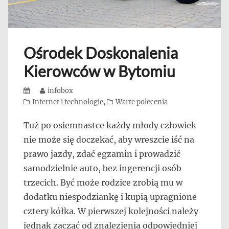
Ośrodek Doskonalenia
Kierowców w Bytomiu
Posted
Author
infobox
on
Categories
Internet i technologie
,
Warte polecenia
Tuż po osiemnastce każdy młody człowiek
nie może się doczekać, aby wreszcie iść na
prawo jazdy, zdać egzamin i prowadzić
samodzielnie auto, bez ingerencji osób
trzecich. Być może rodzice zrobią mu w
dodatku niespodziankę i kupią upragnione
cztery kółka. W pierwszej kolejności należy
jednak zacząć od znalezienia odpowiedniej