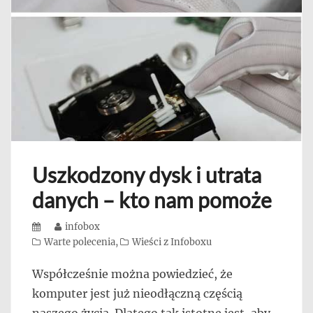
Uszkodzony dysk i utrata
danych – kto nam pomoże
Posted
Author
infobox
on
Categories
Warte polecenia
,
Wieści z Infoboxu
Współcześnie można powiedzieć, że
komputer jest już nieodłączną częścią