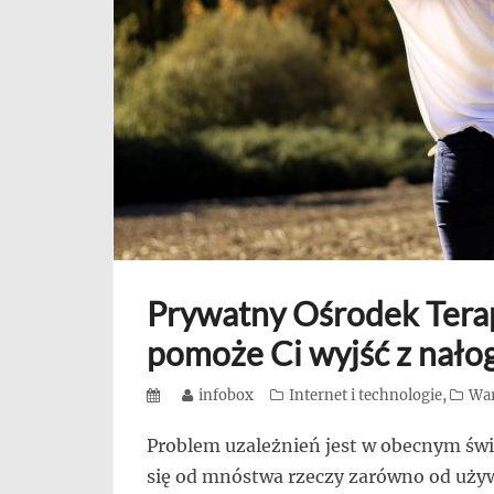
się,
uczą
innych
przedsiębiorczości
Prywatny Ośrodek Terap
pomoże Ci wyjść z nało
Posted
Author
infobox
Categories
Internet i technologie
,
War
on
Problem uzależnień jest w obecnym św
się od mnóstwa rzeczy zarówno od używ