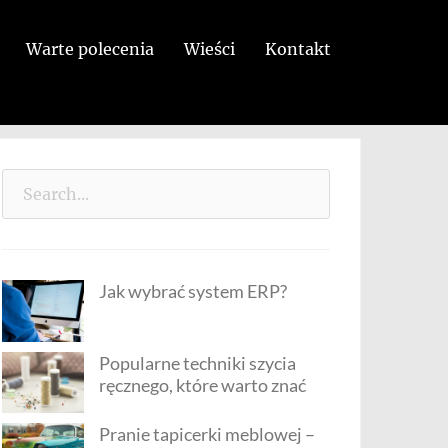
Warte polecenia
Wieści
Kontakt
Search
for:
Jak wybrać system ERP?
Popularne techniki szycia
ręcznego, które warto znać
Pranie tapicerki meblowej –