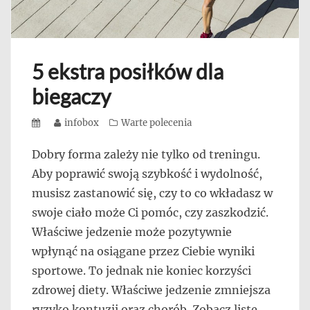
5 ekstra posiłków dla
biegaczy
Posted
Author
infobox
Categories
Warte polecenia
on
Dobry forma zależy nie tylko od treningu.
Aby poprawić swoją szybkość i wydolność,
musisz zastanowić się, czy to co wkładasz w
swoje ciało może Ci pomóc, czy zaszkodzić.
Właściwe jedzenie może pozytywnie
wpłynąć na osiągane przez Ciebie wyniki
sportowe. To jednak nie koniec korzyści
zdrowej diety. Właściwe jedzenie zmniejsza
ryzyko kontuzji oraz chorób. Zobacz listę