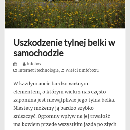
Uszkodzenie tylnej belki w
samochodzie
Posted
Author
infobox
on
Categories
Internet i technologie
,
Wieści z Infoboxu
W każdym aucie bardzo ważnym
elementem, o którym wielu z nas często
zapomina jest niewątpliwie jego tylna belka.
Niestety możemy ją bardzo szybko
zniszczyć. Ogromny wpływ na jej trwałość
ma bowiem przede wszystkim jazda po złych