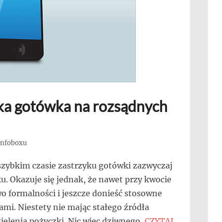
ka gotówka na rozsądnych
 Infoboxu
szybkim czasie zastrzyku gotówki zazwyczaj
u. Okazuje się jednak, że nawet przy kwocie
 formalności i jeszcze donieść stosowne
i. Niestety nie mając stałego źródła
elenia pożyczki. Nic więc dziwnego,
CZYTAJ