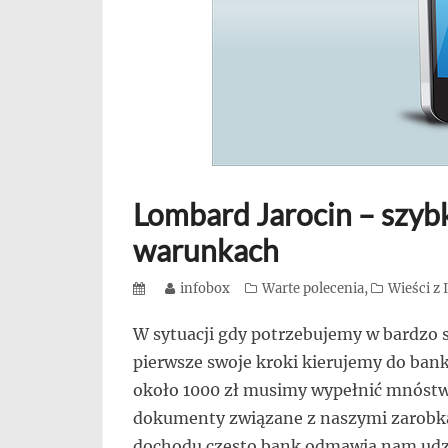
się,
uczą
innych
przedsiębiorczości
Lombard Jarocin – szyb
warunkach
Posted
Author
infobox
Categories
Warte polecenia
,
Wieści z
on
W sytuacji gdy potrzebujemy w bardzo 
pierwsze swoje kroki kierujemy do bank
około 1000 zł musimy wypełnić mnóstwo
dokumenty związane z naszymi zarobkam
dochodu często bank odmawia nam udzi