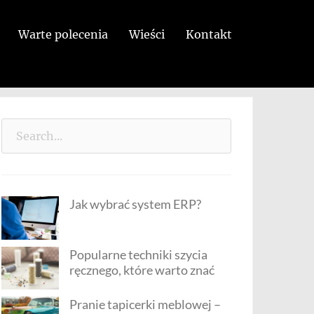
Warte polecenia
Wieści
Kontakt
Search
for:
Jak wybrać system ERP?
Popularne techniki szycia
ręcznego, które warto znać
Pranie tapicerki meblowej –