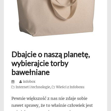
Dbajcie o naszą planetę,
wybierajcie torby
bawełniane
Posted
Author
infobox
on
Categories
Internet i technologie
,
Wieści z Infoboxu
Pewnie większość z nas nie zdaje sobie
nawet sprawy, że to właśnie człowiek jest