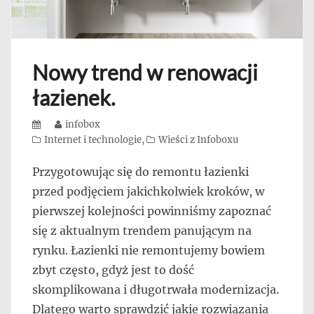
Nowy trend w renowacji
łazienek.
Posted
Author
infobox
on
Categories
Internet i technologie
,
Wieści z Infoboxu
Przygotowując się do remontu łazienki
przed podjęciem jakichkolwiek kroków, w
pierwszej kolejności powinniśmy zapoznać
się z aktualnym trendem panującym na
rynku. Łazienki nie remontujemy bowiem
zbyt często, gdyż jest to dość
skomplikowana i długotrwała modernizacja.
Dlatego warto sprawdzić jakie rozwiązania