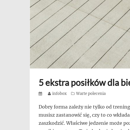
się,
uczą
innych
przedsiębiorczości
5 ekstra posiłków dla b
Posted
Author
infobox
Categories
Warte polecenia
on
Dobry forma zależy nie tylko od trenin
musisz zastanowić się, czy to co wkład
zaszkodzić. Właściwe jedzenie może po