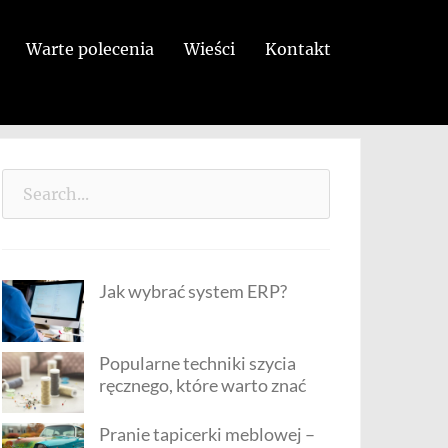
Warte polecenia
Wieści
Kontakt
Search
for:
Jak wybrać system ERP?
Popularne techniki szycia
ręcznego, które warto znać
Pranie tapicerki meblowej –