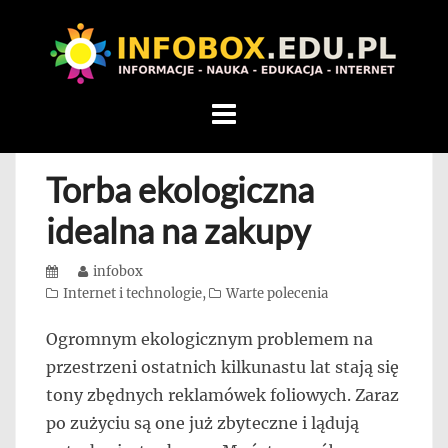
WITAMY
W
INFOBOX
/
Skip
STANDARD
to
INFORMACYJNY
content
Torba ekologiczna
STRON
Na
idealna na zakupy
blogu
przedstawiamy
Posted
Author
infobox
przedsiębiorców,
on
Categories
Internet i technologie
,
Warte polecenia
którzy
Ogromnym ekologicznym problemem na
rozwijając
przestrzeni ostatnich kilkunastu lat stają się
się,
uczą
tony zbędnych reklamówek foliowych. Zaraz
innych
po zużyciu są one już zbyteczne i lądują
przedsiębiorczości