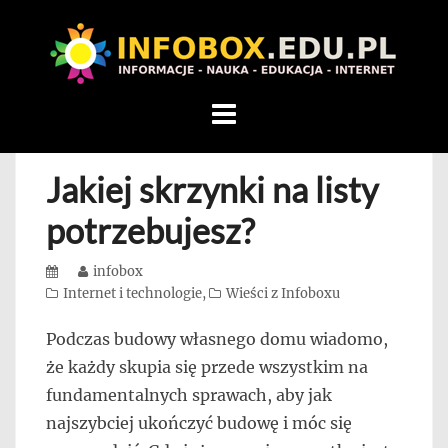
WITAMY
W
INFOBOX
/
Skip
STANDARD
to
INFORMACYJNY
content
Jakiej skrzynki na listy
STRON
Na
potrzebujesz?
blogu
przedstawiamy
Posted
Author
infobox
przedsiębiorców,
on
Categories
Internet i technologie
,
Wieści z Infoboxu
którzy
Podczas budowy własnego domu wiadomo,
rozwijając
że każdy skupia się przede wszystkim na
się,
uczą
fundamentalnych sprawach, aby jak
innych
najszybciej ukończyć budowę i móc się
przedsiębiorczości