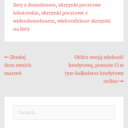
listy z domofonem
,
skrzynki pocztowe
lokatorskie
,
skrzynki pocztowe z
wideodomofonem
,
wielorodzinne skrzynki
na listy
Nawigacja
Zbuduj
Oblicz swoją zdolność
dom swoich
kredytową, pomoże Ci w
wpisu
marzeń
tym kalkulator kredytowy
online
Search
for: