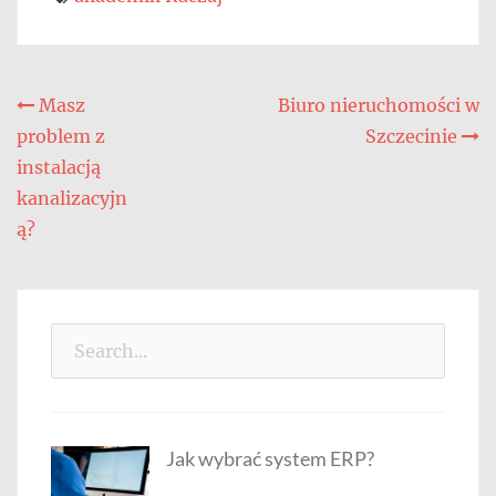
Nawigacja
Masz
Biuro nieruchomości w
problem z
Szczecinie
wpisu
instalacją
kanalizacyjn
ą?
Search
for:
Jak wybrać system ERP?