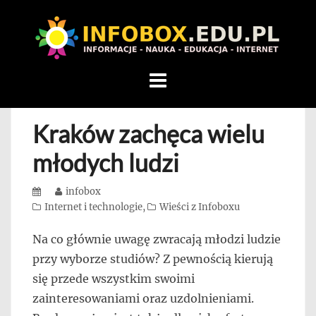
WITAMY
W
INFOBOX
/
Skip
STANDARD
to
INFORMACYJNY
content
Kraków zachęca wielu
STRON
Na
młodych ludzi
blogu
przedstawiamy
Posted
Author
infobox
przedsiębiorców,
on
Categories
Internet i technologie
,
Wieści z Infoboxu
którzy
Na co głównie uwagę zwracają młodzi ludzie
rozwijając
przy wyborze studiów? Z pewnością kierują
się,
uczą
się przede wszystkim swoimi
innych
zainteresowaniami oraz uzdolnieniami.
przedsiębiorczości