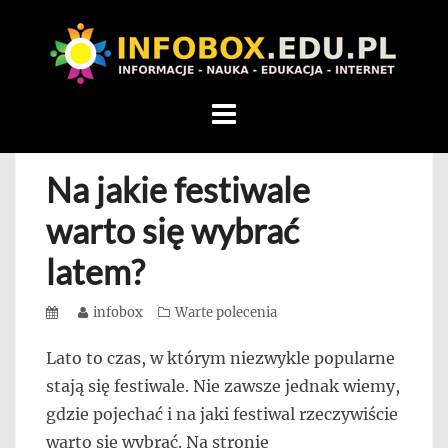
WITAMY
W
INFOBOX
/
Skip
STANDARD
to
INFORMACYJNY
content
Na jakie festiwale
STRON
Na
warto się wybrać
blogu
latem?
przedstawiamy
przedsiębiorców,
Posted
Author
infobox
Categories
Warte polecenia
którzy
on
rozwijając
Lato to czas, w którym niezwykle popularne
się,
stają się festiwale. Nie zawsze jednak wiemy,
uczą
gdzie pojechać i na jaki festiwal rzeczywiście
innych
warto się wybrać. Na stronie
przedsiębiorczości