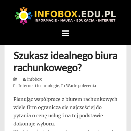
WITAMY
W
INFOBOX
/
Skip
STANDARD
to
INFORMACYJNY
content
Szukasz idealnego biura
STRON
Na
rachunkowego?
blogu
przedstawiamy
Posted
Author
infobox
przedsiębiorców,
on
Categories
Internet i technologie
,
Warte polecenia
którzy
Planując współpracę z biurem rachunkowych
rozwijając
wiele firm ogranicza się najczęściej do
się,
uczą
pytania o cenę usług i na tej podstawie
innych
dokonuje wyboru.
przedsiębiorczości